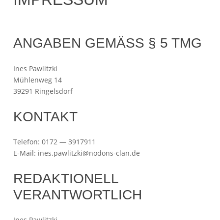
20.
Nodon
Mai
ANGABEN GEMÄSS § 5 TMG
2015
Ines Pawlitzki
Mühlenweg 14
39291 Ringelsdorf
KONTAKT
Telefon: 0172 — 3917911
E-Mail: ines.pawlitzki@nodons-clan.de
REDAKTIONELL
VERANTWORTLICH
Ines Pawlitzki